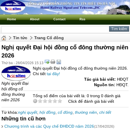
Home
About
Contact
Rss
Tin tức
Trang Cổ đông
Nghị quyết Đại hội đồng cổ đông thường niên
2026
Thứ ba - 28/04/2026 15:13
Nghị quyết Đại hội đồng cổ đông thường niên 2026.
Chi tiết
tại đây!
Tác giả bài viết:
HĐQT
Nghị quyết Đại
Nguồn tin:
HĐQT.
hội đồng cổ
đông thường
Tổng số điểm của bài viết là: 0 trong 0 đánh giá
niên 2026
Click để đánh giá bài viết
Từ khóa:
nghị quyết
,
hội đồng
,
cổ đông
,
thường niên
,
chi tiết
Những tin cũ hơn
Chương trình và các Quy chế ĐHĐCĐ năm 2026
(17/04/2026)