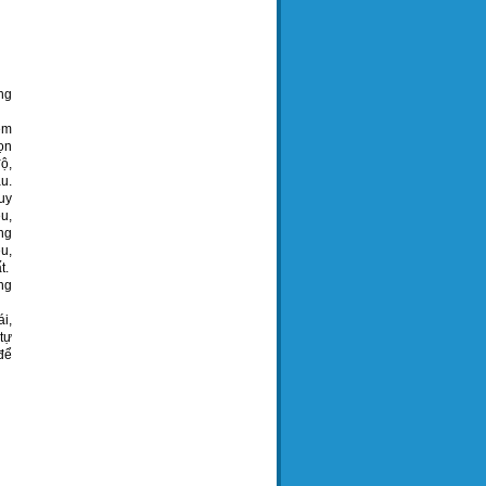
ng
êm
ọn
độ,
u.
uy
u,
ng
u,
t.
ng
i,
tự
để