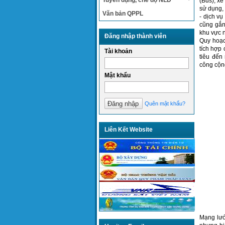
Tuyển dụng, chế độ NLĐ
(Bus), xe
sử dụng, 
Văn bản QPPL
- dịch vụ
cũng gắn 
khu vực n
Đăng nhập thành viên
Quy hoạc
tích hợp 
Tài khoản
tiêu đến
công cộn
Mật khẩu
Quên mật khẩu?
Liên Kết Website
Mạng lướ