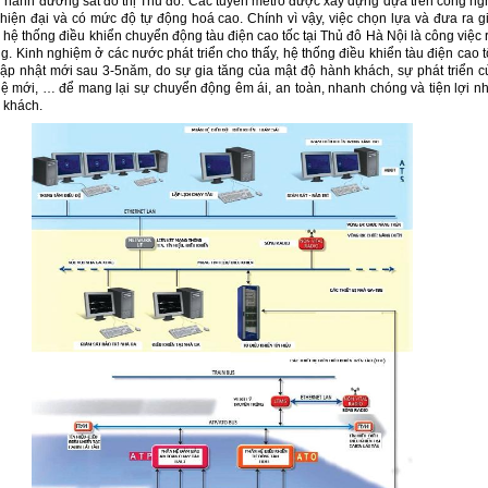
ều hành đường sắt đô thị Thủ đô. Các tuyến metro được xây dựng dựa trên công ng
, hiện đại và có mức độ tự động hoá cao. Chính vì vậy, việc chọn lựa và đưa ra gi
hệ thống điều khiển chuyển động tàu điện cao tốc tại Thủ đô Hà Nội là công việc r
g. Kinh nghiệm ở các nước phát triển cho thấy, hệ thống điều khiển tàu điện cao t
cập nhật mới sau 3-5năm, do sự gia tăng của mật độ hành khách, sự phát triển c
ệ mới, … để mang lại sự chuyển động êm ái, an toàn, nhanh chóng và tiện lợi nh
 khách.