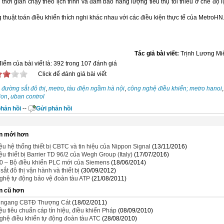
 thời gian chạy theo lịch trình và đảm bảo năng lượng tiêu thụ tối thiểu ở chế độ 
 thuật toán điều khiển thích nghi khác nhau với các điều kiện thực tế của MetroHN
Tác giả bài viết:
Trịnh Lương Mi
iểm của bài viết là: 392 trong 107 đánh giá
Click để đánh giá bài viết
đường sắt đô thị
,
metro
,
tàu điện ngầm hà nội
,
công nghệ điều khiển; metro hanoi
,
ion
,
uban control
hản hồi
--
Gửi phản hồi
n mới hơn
iệu hệ thống thiết bị CBTC và tin hiệu của Nippon Signal
(13/11/2016)
iệu thiết bị Barrier TD 96/2 của Wegh Group (Italy)
(17/07/2016)
0 – Bộ điều khiển PLC mới của Siemens
(18/06/2014)
ắt đô thị vận hành và thiết bị
(30/09/2012)
ghệ tự động bảo vệ đoàn tàu ATP
(21/08/2011)
n cũ hơn
ngang CBTĐ Thượng Cát
(18/02/2011)
iệu tiêu chuẩn cáp tín hiệu, điều khiển Pháp
(08/09/2010)
ghệ điều khiển tự động đoàn tàu ATC
(28/08/2010)