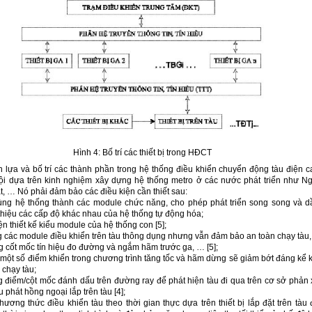
Hình 4: Bố trí các thiết bị trong HĐCT
n lựa và bố trí các thành phần trong hệ thống điều khiển chuyển động tàu điện c
ội dựa trên kinh nghiệm xây dựng hệ thống metro ở các nước phát triển như Ng
, … Nó phải đảm bảo các điều kiện cần thiết sau:
ùng hệ thống thành các module chức năng, cho phép phát triển song song và d
 thiệu các cấp độ khác nhau của hệ thống tự động hóa;
ện thiết kế kiểu module của hệ thống con [5];
 các module điều khiển trên tàu thông dụng nhưng vẫn đảm bảo an toàn chạy tàu, 
g cốt mốc tín hiệu đo đường và ngắm hãm trước ga, … [5];
 một số điểm khiển trong chương trình tăng tốc và hãm dừng sẽ giảm bớt đáng kể k
 chạy tàu;
g điểm/cột mốc đánh dấu trên đường ray để phát hiện tàu đi qua trên cơ sở phản 
u phát hồng ngoại lắp trên tàu [4];
ương thức điều khiển tàu theo thời gian thực dựa trên thiết bị lắp đặt trên tàu 