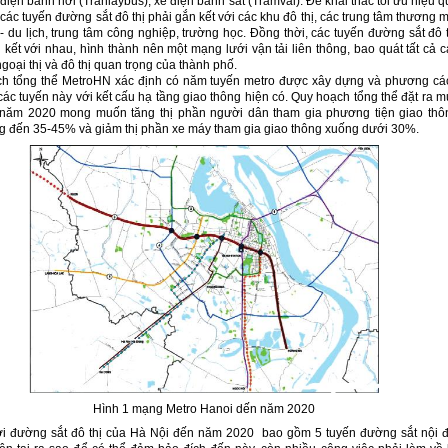
 điện bánh hơi (Tranlaybus), xe điện bánh sắt (Tramvai). Để khai thác tối ưu hiệu 
các tuyến đường sắt đô thị phải gắn kết với các khu đô thị, các trung tâm thương 
 - du lịch, trung tâm công nghiệp, trường học. Đồng thời, các tuyến đường sắt đô 
kết với nhau, hình thành nên một mạng lưới vận tải liên thông, bao quát tất cả c
goại thị và đô thị quan trọng của thành phố.
h tổng thể MetroHN xác định có năm tuyến metro được xây dựng và phương cá
các tuyến này với kết cấu hạ tầng giao thông hiện có. Quy hoạch tổng thể đặt ra m
 năm 2020 mong muốn tăng thị phần người dân tham gia phương tiện giao thô
g đến 35-45% và giảm thị phần xe máy tham gia giao thông xuống dưới 30%.
Hình 1 mạng Metro Hanoi dến năm 2020
i đường sắt đô thị của Hà Nội đến năm 2020 bao gồm 5 tuyến đường sắt nội đ