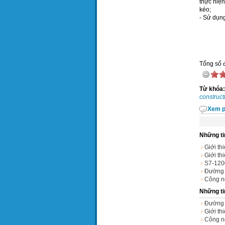
thực hiện
kéo;
- Sử dụng
Tổng số đ
Từ khóa:
construct
Xem p
Những ti
Giới th
Giới th
S7-120
Đường s
Công n
Những ti
Đường 
Giới th
Công n