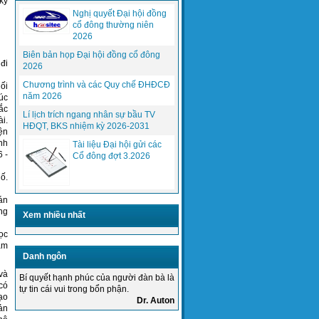
kỹ
Nghị quyết Đại hội đồng
cổ đông thường niên
2026
Biên bản họp Đại hội đồng cổ đông
đi
2026
(PCWorldVN) Gần 7 tỷ thuê bao di động,
Chương trình và các Quy chế ĐHĐCĐ
ối
sắp bằng dân số thế giới,...
năm 2026
úc
ắc
Lí lịch trích ngang nhân sự bầu TV
i.
HĐQT, BKS nhiệm kỳ 2026-2031
Phần mềm quản lý, điều hành giải
ện
quyết trở ngại, sự cố online
nh
Tài liệu Đại hội gửi các
HasitecTN
 -
Cổ đông đợt 3.2026
ố.
 án
ng
Xem nhiều nhất
ọc
âm
Danh ngôn
và
Thực hiện mục tiêu chất lượng năm
Bí quyết hạnh phúc của người đàn bà là
có
2015 của Tổng giám đốc công ty...
tự tin cái vui trong bổn phận.
ạo
Dr. Auton
ản