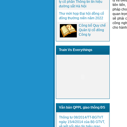
lý và đi
ty cổ phần Thông tin tín hiệu
tiên tiến
đường sắt Hà Nội
pháp cho 
Thư mời họp Đại hội đồng cổ
quan trọn
đông thường niên năm 2022
sẽ phải 
công ngh
Công bố Quy chế
cho hành
Quản lý cổ đông
Công ty
Train Vs Everythings
Văn bản QPPL giao thông ĐS
Thông tư 08/2014/TT-BGTVT
ngày 15/4/2014 của Bộ GTVT,
về kết nối đèn tín hiệu giao