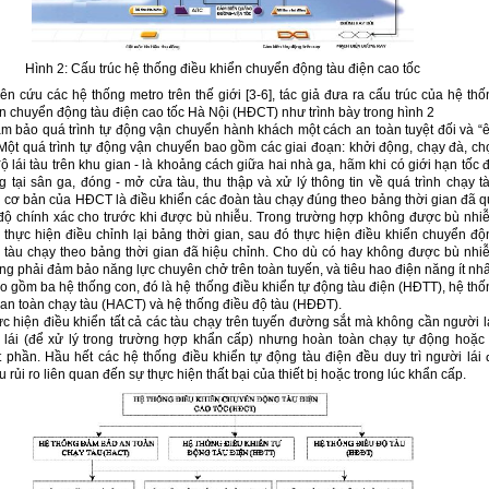
Hình 2: Cấu trúc hệ thống điều khiển chuyển động tàu điện cao tốc
n cứu các hệ thống metro trên thế giới [3-6], tác giả đưa ra cấu trúc của hệ thố
n chuyển động tàu điện cao tốc Hà Nội (HĐCT) như trình bày trong hình 2
 bảo quá trình tự động vận chuyển hành khách một cách an toàn tuyệt đối và “
 Một quá trình tự động vận chuyển bao gồm các giai đoạn: khởi động, chạy đà, ch
ộ lái tàu trên khu gian - là khoảng cách giữa hai nhà ga, hãm khi có giới hạn tốc 
tại sân ga, đóng - mở cửa tàu, thu thập và xử lý thông tin về quá trình chạy tà
 cơ bản của HĐCT là điều khiển các đoàn tàu chạy đúng theo bảng thời gian đã q
 độ chính xác cho trước khi được bù nhiễu. Trong trường hợp không được bù nhiễ
thực hiện điều chỉnh lại bảng thời gian, sau đó thực hiện điều khiển chuyển độ
 tàu chạy theo bảng thời gian đã hiệu chỉnh. Cho dù có hay không được bù nhiễ
 phải đảm bảo năng lực chuyên chở trên toàn tuyến, và tiêu hao điện năng ít nhấ
 gồm ba hệ thống con, đó là hệ thống điều khiển tự động tàu điện (HĐTT), hệ thố
an toàn chạy tàu (HACT) và hệ thống điều độ tàu (HĐĐT).
 hiện điều khiển tất cả các tàu chạy trên tuyến đường sắt mà không cần người lá
 lái (để xử lý trong trường hợp khẩn cấp) nhưng hoàn toàn chạy tự động hoặc 
 phần. Hầu hết các hệ thống điều khiển tự động tàu điện đều duy trì người lái 
u rủi ro liên quan đến sự thực hiện thất bại của thiết bị hoặc trong lúc khẩn cấp.