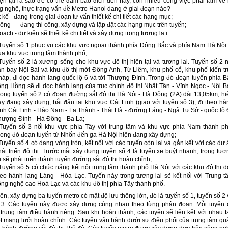
ện tại ra sao để có thể đảm bảo đích đến này, còn nhiều công việc phải làm về 
ng nghệ, thực trạng vấn đề Metro Hanoi dang ở giai đoạn nào?
 kế - đang trong giai đoạn tư vấn thiết kế chi tiết các hạng mục;
ông - đang thi công, xây dựng và lặp đặt các hạng mục trên tuyến;
ạch - dự kiến sẽ thiết kế chi tiết và xây dựng trong tương la.i
 Tuyến số 1 phục vụ các khu vực ngoại thành phía Đông Bắc và phía Nam Hà Nội 
ua khu vực trung tâm thành phố;
 Tuyến số 2 là xương sống cho khu vực đô thị hiện tại và tương lai. Tuyến số 2 n
ân bay Nội Bài và khu đô thị mới Đông Anh, Từ Liêm, khu phố cổ, khu phố kiến tr
háp, đi dọc hành lang quốc lộ 6 và tới Thượng Đình. Trong đó đoạn tuyến phía B
ông Hồng sẽ đi dọc hành lang của trục chính đô thị Nhật Tân - Vĩnh Ngọc - Nội Bà
rong tuyến số 2 có đoạn đường sắt đô thị Hà Nội - Hà Đông (2A) dài 13,05km, hi
ay đang xây dựng, bắt đầu tại khu vực Cát Linh (giao với tuyến số 3), đi theo hà
rình Cát Linh - Hào Nam - La Thành - Thái Hà - đường Láng - Ngã Tư Sở - quốc lộ 6
hượng Đình - Hà Đông - Ba La;
 Tuyến số 3 nối khu vực phía Tây với trung tâm và khu vực phía Nam thành ph
rong đó đoạn tuyến từ Nhổn đến ga Hà Nội hiện đang xây dựng;
Tuyến số 4 có dạng vòng tròn, kết nối với các tuyến còn lại và gắn kết với các dự
hát triển đô thị. Trước mắt xây dựng tuyến số 4 là tuyến xe buýt nhanh, trong tươ
i sẽ phát triển thành tuyến đường sắt đô thị hoàn chỉnh;
 Tuyến số 5 có chức năng kết nối trung tâm thành phố Hà Nội với các khu đô thị d
heo hành lang Láng - Hòa Lạc. Tuyến này trong tương lai sẽ kết nối với Trung t
ông nghệ cao Hoà Lạc và các khu đô thị phía Tây thành phố.
n, xây dựng ba tuyến metro có mật độ lưu thông lớn, đó là tuyến số 1, tuyến số 2 
 3. Các tuyến này được xây dựng cùng nhau theo từng phân đoạn. Mỗi tuyến 
trung tâm điều hành riêng. Sau khi hoàn thành, các tuyến sẽ liên kết với nhau t
t mạng lưới hoàn chỉnh. Các tuyến vận hành dưới sự điều phối của trung tâm qu