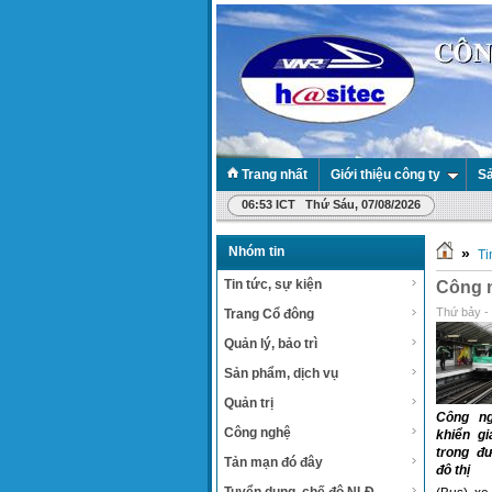
Trang nhất
Giới thiệu công ty
Sả
06:53 ICT Thứ Sáu, 07/08/2026
Nhóm tin
»
Ti
Tin tức, sự kiện
Công n
Thứ bảy -
Trang Cổ đông
Quản lý, bảo trì
Sản phẩm, dịch vụ
Quản trị
Công ng
Công nghệ
khiển gi
trong đ
Tản mạn đó đây
đô thị