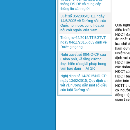
thông ĐS-ĐB và cung cấp
thông tin cảnh giới
Luật số 35/2005/QH11 ngày
14/6/2005 về Đường sắt, của
Qua nghiê
Quốc hội nước cộng hòa xã
điều khiể
hội chủ nghĩa Việt Nam
HĐCT đảm
Thông tư 62/2015/TT-BGTVT
ái” nhất.
ngày 04/11/2015, quy định về
lựa chế đ
Đường ngang
hãm dừng 
Nhiệm vụ
Nghị quyết số 88/NQ-CP của
định với
Chính phủ, về tăng cường
HĐCT sẽ 
thực hiện các giải pháp trọng
các đoàn
tâm bảo đảm TTATGR
HĐCT cũng
Nghị định số 14/2015/NĐ-CP
HĐCT bao
ngày 13/02/2015, Quy định chi
đảm bảo 
tiết và hướng dẫn một số điều
HĐTT thực
của luật Đường sắt
có người
động một
giảm thiể