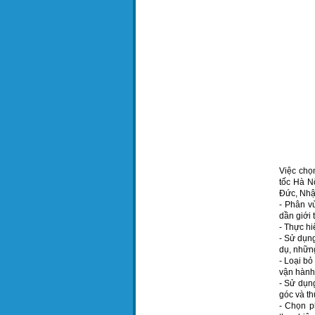
Việc chọ
tốc Hà N
Đức, Nhật
- Phân v
dần giới
- Thực hi
- Sử dụng
dụ, nhữn
- Loại bỏ
vận hành
- Sử dụn
góc và th
- Chọn ph