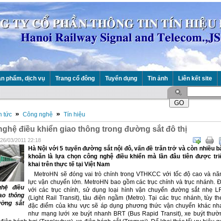
n phẩm, dịch vụ
Trang cổ đông
Tuyển dụng
Tin ảnh
Liên kết site
»
»
n tức
Công nghệ
Tín hiệu
ghệ điều khiển giao thông trong đường sắt đô thị
 26/03/2011 22:18
Hà Nội với 5 tuyến đường sắt nội đô, vấn đề trăn trở và còn nhiều b
khoăn là lựa chọn công nghệ điều khiển mà lần đâu tiên được tri
khai trên thực tế tại Việt Nam
MetroHN sẽ đóng vai trò chính trong VTHKCC với tốc độ cao và nă
lực vận chuyển lớn. MetroHN bao gồm các trục chính và trục nhánh. Đ
hệ điều
với các trục chính, sử dụng loại hình vận chuyển đường sắt nhẹ L
ao thông
(Light Rail Transit), tàu điện ngầm (Metro). Tại các trục nhánh, tùy th
ường sắt
đặc điểm của khu vực sẽ áp dụng phương thức vận chuyển khác nh
như mạng lưới xe buýt nhanh BRT (Bus Rapid Transit), xe buýt thườ