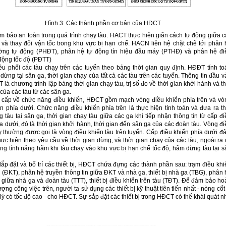
Hình 3: Các thành phần cơ bản của HĐCT
 bảo an toàn trong quá trình chạy tàu. HACT thực hiện giãn cách tự động giữa c
 và thay đổi vận tốc trong khu vực bị hạn chế. HACN liên hệ chặt chẽ tới phân 
ng tự động (PHĐT), phân hệ tự động tín hiệu đầu máy (PTHĐ) và phân hệ đi
 động tốc độ (PĐTT)
u phối các tàu chạy trên các tuyến theo bảng thời gian quy định. HĐĐT tính to
 dừng tại sân ga, thời gian chạy của tất cả các tàu trên các tuyến. Thông tin đầu 
là chương trình lập bảng thời gian chạy tàu, trị số đo về thời gian khởi hành và t
của các tàu từ các sân ga.
 cấp về chức năng điều khiển, HĐCT gồm mạch vòng điều khiển phía trên và vò
n phía dưới. Chức năng điều khiển phía trên là thực hiện tính toán và đưa ra th
 tàu tại sân ga, thời gian chạy tàu giữa các ga khi tiếp nhận thông tin từ cấp đi
a dưới, đó là thời gian khởi hành, thời gian đến sân ga của các đoàn tàu. Vòng đi
y thường được gọi là vòng điều khiển tàu trên tuyến. Cấp điều khiển phía dưới đ
ực hiện theo yêu cầu về thời gian dừng, và thời gian chạy của các tàu, ngoài ra 
ng tính năng hãm khi tàu chạy vào khu vực bị hạn chế tốc độ, hãm dừng tàu tại s
ắp đặt và bố trí các thiết bị, HĐCT chứa đựng các thành phần sau: trạm điều khi
 (ĐKT), phân hệ truyền thông tin giữa ĐKT và nhà ga, thiết bị nhà ga (TBG), phân 
n giữa nhà ga và đoàn tàu (TTT), thiết bị điều khiển trên tàu (TĐT). Để đảm bảo h
lượng công việc trên, người ta sử dụng các thiết bị kỹ thuật tiên tiến nhất - nòng cốt
 lý có tốc độ cao - cho HĐCT. Sự sắp đặt các thiết bị trong HĐCT có thể khái quát 