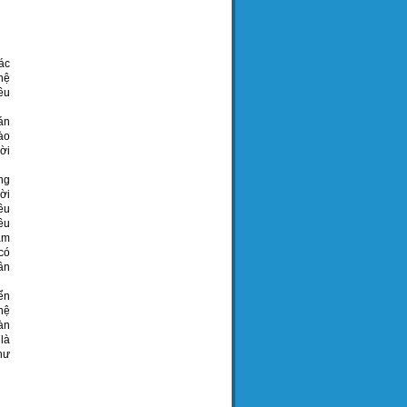
ác
hệ
ều
án
vào
hời
ng
ời
ều
ều
ảm
có
ân
ển
hệ
oàn
 là
như