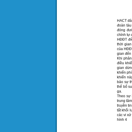
HACT đảm
đoàn tàu
đóng đườ
chỉnh tự
HĐĐT điề
thời gian
của HĐĐT 
gian đến 
Khi phân
điều khiể
gian dừng
khiển phí
khiển nà
bảo sự th
thể bổ su
ga.
Theo sự l
trung tâm
truyền ti
tất khối 
các vi xử
hình 4