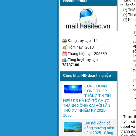
nhưng hi
Hasitec Email
thuật cô
(*) Thiết
(*) Thi c
(*) Kế ho
-
q
-
Đang truy cập : 14
s
P
Hôm nay : 2818
s
Tháng hiện tại : 205889
T
Tổng lượt truy cập :
n
78787180
t
T
-
Công khai HĐ doanh nghiệp
T
- 
CÔNG ĐOÀN
p
CÔNG TY CP
la
THÔNG TIN TÍN
-
HIỆU ĐS HÀ NỘI TỔ CHỨC
t
THÀNH CÔNG ĐẠI HỘI LẦN
c
THỨ XV, NHIỆM KỲ 2025-
2030
Trước tiê
tuyến số
Đại hội đồng cổ
depot và 
đông thường niên
thành mộ
năm 2025 - Công