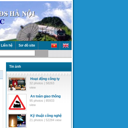
Liên hệ
Sơ đồ site
Tin ảnh
Hoạt động công ty
32 photos | 58263
view
An toàn giao thông
95 photos | 85933
view
Kỹ thuật công nghệ
21 photos | 52284 view