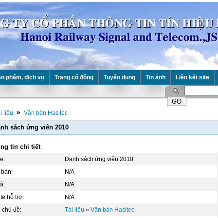
n phẩm, dịch vụ
Trang cổ đông
Tuyển dụng
Tin ảnh
Liên kết site
»
i liệu
Văn bản Hasitec
nh sách ứng viên 2010
ng tin chi tiết
le:
Danh sách ứng viên 2010
 bản:
N/A
ả:
N/A
e hỗ trợ:
N/A
 chủ đề:
Tài liệu
»
Văn bản Hasitec