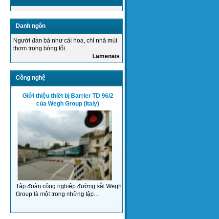
Danh ngôn
Người đàn bà như cái hoa, chỉ nhả mùi
thơm trong bóng tối.
Lamenais
THALES GROUP là một trong những tập
Công nghệ
đoàn công nghiệp hàng đầu thế...
Giới thiệu thiết bị Barrier TD 96/2
của Wegh Group (Italy)
Tập đoàn công nghiệp đường sắt Wegh
Group là một trong những tập...
Mạng 4G và những ưu thế vượt trội