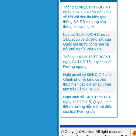
Thông tư 08/2014/TT-BGTVT
ngày 15/4/2014 của Bộ GTVT,
về kết nối đèn tín hiệu giao
thông ĐS-ĐB và cung cấp
thông tin cảnh giới
Luật số 35/2005/QH11 ngày
14/6/2005 về Đường sắt, của
Quốc hội nước cộng hòa xã
hội chủ nghĩa Việt Nam
Thông tư 62/2015/TT-BGTVT
ngày 04/11/2015, quy định về
Đường ngang
Nghị quyết số 88/NQ-CP của
Chính phủ, về tăng cường
thực hiện các giải pháp trọng
tâm bảo đảm TTATGR
Nghị định số 14/2015/NĐ-CP
ngày 13/02/2015, Quy định chi
tiết và hướng dẫn một số điều
của luật Đường sắt
© Copyright Hasitec. All right reserved