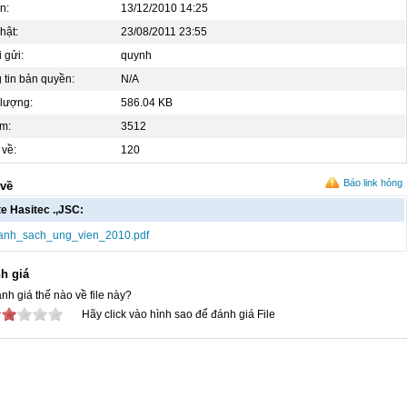
n:
13/12/2010 14:25
hật:
23/08/2011 23:55
 gửi:
quynh
 tin bản quyền:
N/A
lượng:
586.04 KB
m:
3512
 về:
120
Báo link hỏng
 về
te Hasitec .,JSC:
anh_sach_ung_vien_2010.pdf
h giá
nh giá thế nào về file này?
Hãy click vào hình sao để đánh giá File