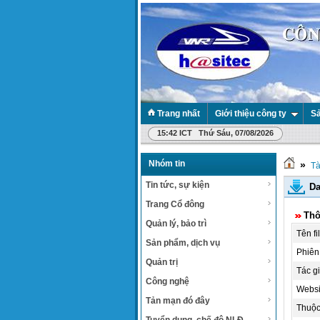
Trang nhất
Giới thiệu công ty
Sả
15:42 ICT Thứ Sáu, 07/08/2026
Nhóm tin
»
Tà
Tin tức, sự kiện
Da
Trang Cổ đông
Thô
Quản lý, bảo trì
Tên fi
Sản phẩm, dịch vụ
Phiên
Quản trị
Tác gi
Công nghệ
Websit
Tản mạn đó đây
Thuộc