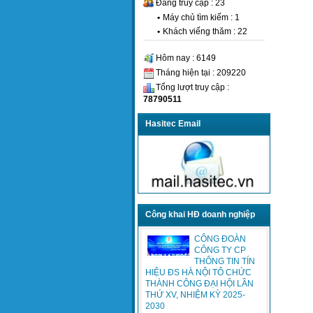
Đang truy cập : 23
•
Máy chủ tìm kiếm : 1
•
Khách viếng thăm : 22
Hôm nay : 6149
Tháng hiện tại : 209220
Tổng lượt truy cập :
78790511
Hasitec Email
Công khai HĐ doanh nghiệp
CÔNG ĐOÀN
CÔNG TY CP
THÔNG TIN TÍN
HIỆU ĐS HÀ NỘI TỔ CHỨC
THÀNH CÔNG ĐẠI HỘI LẦN
THỨ XV, NHIỆM KỲ 2025-
2030