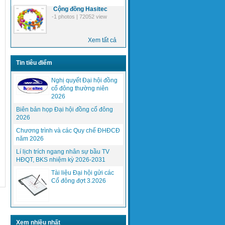
Cộng đồng Hasitec
-1 photos | 72052 view
Xem tất cả
Tin tiêu điểm
Nghị quyết Đại hội đồng
Giới thiệu giải pháp công nghệ
cổ đông thường niên
CBTC-URBALIS của Alstom
2026
Transport .SA
Biên bản họp Đại hội đồng cổ đông
2026
Chương trình và các Quy chế ĐHĐCĐ
năm 2026
Lí lịch trích ngang nhân sự bầu TV
HĐQT, BKS nhiệm kỳ 2026-2031
Tài liệu Đại hội gửi các
Cổ đông đợt 3.2026
Alstom Transport nhà chuyên gia, người
đi tiên phong trong các...
Giới thiệu công nghệ SelTrac-CBTC
của Thales Group
Xem nhiều nhất