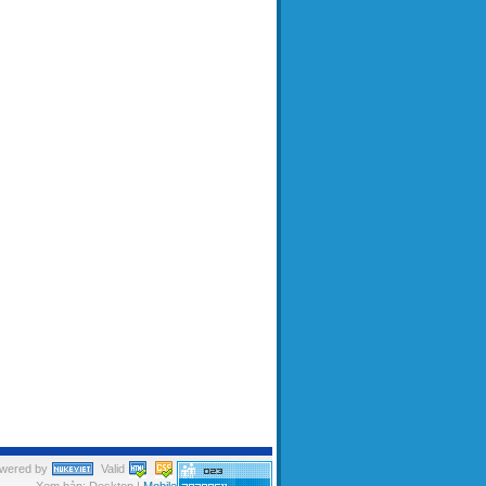
wered by
Valid
Xem bản: Desktop |
Mobile