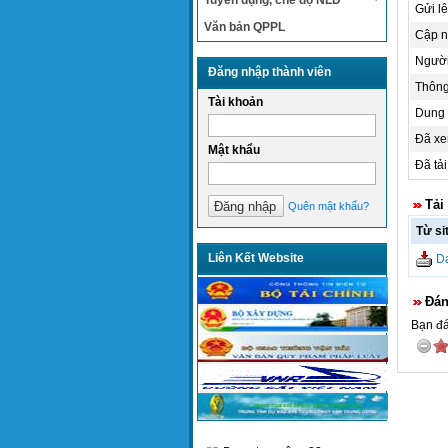
Tuyển dụng, chế độ NLĐ
Gửi lê
Văn bản QPPL
Cập n
Người
Đăng nhập thành viên
Thông
Tài khoản
Dung 
Đã xe
Mật khẩu
Đã tải
Tải
Quên mật khẩu?
Từ si
Liên Kết Website
D
Đán
Bạn đá