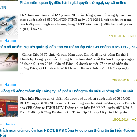
Phần mềm quản lý, điều hành giải quyết trở ngại, sự cố online
cTN
Thực hiện mục tiêu chất lượng năm 2015 của Tổng giám đốc công ty ban hành
theo quyết định số 650/2014/QĐ-TTHN ngày 10/11/2011, với nhiệm vụ trọng
tâm là đẩy mạnh nghiên cứu ứng dụng CNTT vào quản lý, điều hành nâng cao
hiệu quả SXKD...
27/01/2016 - CNTT
n :
Hasitec
báo bổ nhiệm Người quản lý cấp cao và thành lập các Chi nhánh HASITEC.,JSC
- Căn cứ Điều lệ Tổ chức và hoạt động được Đại hội đồng cổ đông lần thứ 1 -
Thành lập Công ty cổ phần Thông tin tín hiệu đường sắt Hà Nội thông qua ngày
08 tháng 01 năm 2016 - Căn cứ Đăng ký doanh nghiệp Công ty cổ phần do
phòng Đăng ký kinh doanh, sở Kế hoạch Đầu tư thành phố Hà Nội cấp ngày
22......
26/01/2016 - HG
n :
Hasitec
i đồng cổ đông thành lập Công ty Cổ phần Thông tin tín hiệu đường sắt Hà Nội
Thực hiện Phương án cổ phần hóa được phê duyệt tại quyết định số 3907/QĐ-
BGTVT ngày 30/10/2015 của Bộ Giao thông vận tải, được sự đồng ý của Ban chỉ
đạo CPH Công ty TNHH MTV Thông tin tín hiệu ĐS Hà Nội, ngày 08/01/2016,
Đại hội đồng cổ đông lần thứ nhất – Thành lập Công ty Cổ phần Thông tin tín......
18/01/2016 - HG
n :
Hasitec
h trích ngang ứng viên bầu HĐQT, BKS Công ty cổ phần thông tin tín hiệu đường
 Nội