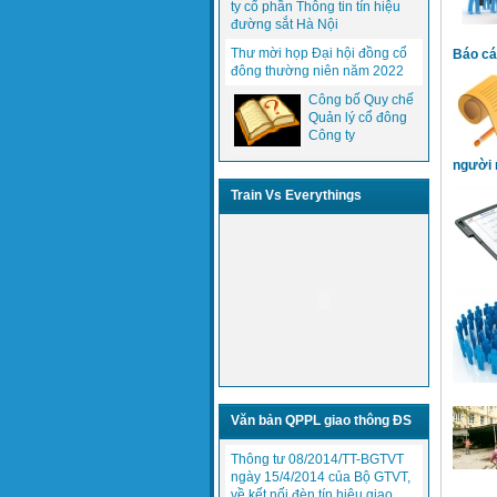
ty cổ phần Thông tin tín hiệu
đường sắt Hà Nội
Thư mời họp Đại hội đồng cổ
Báo cá
đông thường niên năm 2022
Công bố Quy chế
Quản lý cổ đông
Công ty
người 
Train Vs Everythings
Văn bản QPPL giao thông ĐS
Thông tư 08/2014/TT-BGTVT
ngày 15/4/2014 của Bộ GTVT,
về kết nối đèn tín hiệu giao