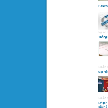
Hasite
Nguồn ti
Thông 
Nguồn ti
Đại Hộ
Nguồn ti
Lý lịc
sắt Hà