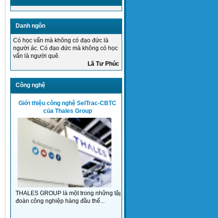
Transport .SA
Danh ngôn
Có học vấn mà không có đạo đức là
người ác. Có đạo đức mà không có học
vấn là người quê.
Lã Tư Phúc
Công nghệ
Alstom Transport nhà chuyên gia, người
đi tiên phong trong các...
Giới thiệu công nghệ SelTrac-CBTC
của Thales Group
THALES GROUP là một trong những tập
đoàn công nghiệp hàng đầu thế...
Giới thiệu thiết bị Barrier TD 96/2