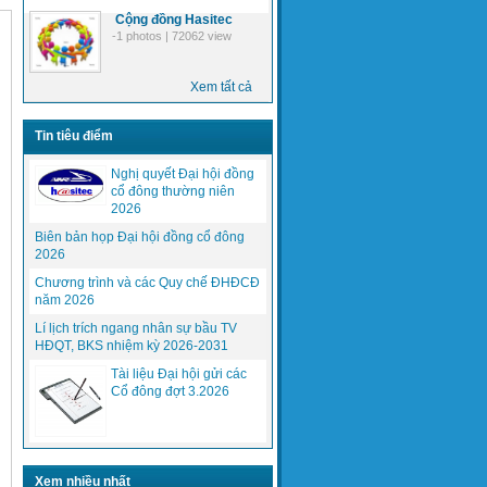
Cộng đồng Hasitec
-1 photos | 72062 view
Xem tất cả
Tin tiêu điểm
Nghị quyết Đại hội đồng
cổ đông thường niên
2026
Biên bản họp Đại hội đồng cổ đông
2026
Chương trình và các Quy chế ĐHĐCĐ
năm 2026
Lí lịch trích ngang nhân sự bầu TV
HĐQT, BKS nhiệm kỳ 2026-2031
Tài liệu Đại hội gửi các
Cổ đông đợt 3.2026
Giới thiệu giải pháp công nghệ
CBTC-URBALIS của Alstom
Xem nhiều nhất