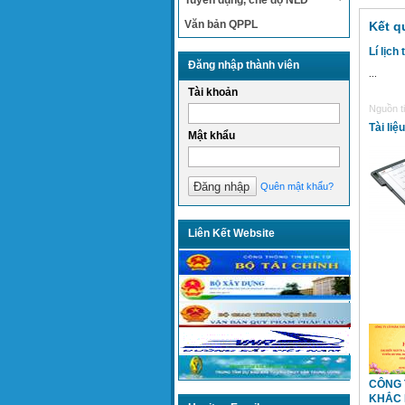
Tuyển dụng, chế độ NLĐ
Văn bản QPPL
Kết q
Lí lịc
Đăng nhập thành viên
...
Tài khoản
Nguồn ti
Tài liệ
Mật khẩu
Quên mật khẩu?
Liên Kết Website
CÔNG 
KHẮC 