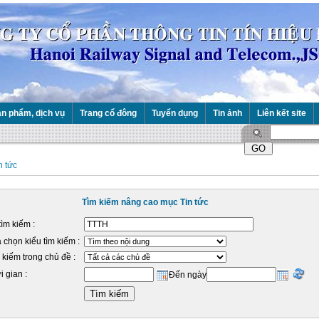
n phẩm, dịch vụ
Trang cổ đông
Tuyển dụng
Tin ảnh
Liên kết site
n tức
Tìm kiếm nâng cao mục Tin tức
tìm kiếm :
 chọn kiểu tìm kiếm :
 kiếm trong chủ đề :
i gian :
Đến ngày