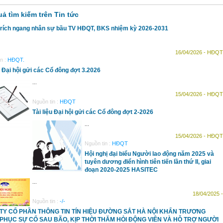
uả tìm kiếm trên Tin tức
h trích ngang nhân sự bầu TV HĐQT, BKS nhiệm kỳ 2026-2031
16/04/2026 - HĐQT
n :
HĐQT.
u Đại hội gửi các Cổ đông đợt 3.2026
...
15/04/2026 - HĐQT
Nguồn tin :
HĐQT
Tài liệu Đại hội gửi các Cổ đông đợt 2-2026
...
15/04/2026 - HĐQT
Nguồn tin :
HĐQT
Hội nghị đại biểu Người lao động năm 2025 và
tuyên dương điển hình tiên tiến lần thứ II, giai
đoạn 2020-2025 HASITEC
...
18/04/2025 -
Nguồn tin :
-/-
TY CỔ PHẦN THÔNG TIN TÍN HIỆU ĐƯỜNG SẮT HÀ NỘI KHẨN TRƯƠNG
PHỤC SỰ CỐ SAU BÃO, KỊP THỜI THĂM HỎI ĐỘNG VIÊN VÀ HỖ TRỢ NGƯỜI