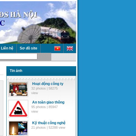
Liên hệ
Sơ đồ site
Tin ảnh
Hoạt động công ty
32 photos | 58275
view
An toàn giao thông
95 photos | 85947
view
Kỹ thuật công nghệ
21 photos | 52288 view