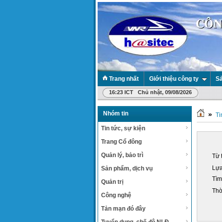
Trang nhất
Giới thiệu công ty
Sả
16:23 ICT Chủ nhật, 09/08/2026
Nhóm tin
»
Ti
Tin tức, sự kiện
Trang Cổ đông
Quản lý, bảo trì
Từ 
Lựa
Sản phẩm, dịch vụ
Tìm
Quản trị
Thờ
Công nghệ
Tản mạn đó đây