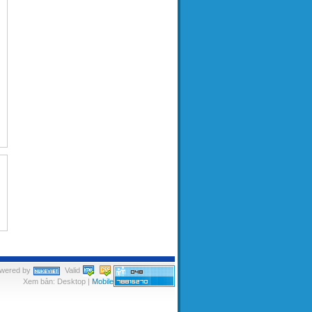
wered by
Valid
Xem bản: Desktop |
Mobile