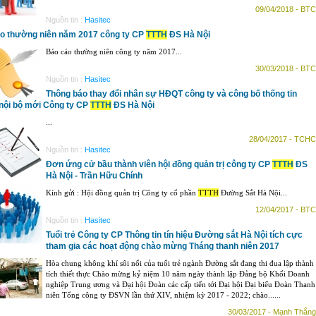
09/04/2018 - BTC
Nguồn tin :
Hasitec
o thường niên năm 2017 công ty CP
TTTH
ĐS Hà Nội
Báo cáo thường niên công ty năm 2017...
30/03/2018 - BTC
Nguồn tin :
Hasitec
Thông báo thay đổi nhân sự HĐQT công ty và công bố thống tin
nội bộ mới Công ty CP
TTTH
ĐS Hà Nội
...
28/04/2017 - TCHC
Nguồn tin :
Hasitec
Đơn ứng cử bầu thành viên hội đồng quản trị công ty CP
TTTH
ĐS
Hà Nội - Trần Hữu Chính
Kính gửi : Hội đồng quản trị Công ty cổ phần
TTTH
Đường Sắt Hà Nội...
12/04/2017 - BTC
Nguồn tin :
Hasitec
Tuổi trẻ Công ty CP Thông tin tín hiệu Đường sắt Hà Nội tích cực
tham gia các hoạt động chào mừng Tháng thanh niên 2017
Hòa chung không khí sôi nổi của tuổi trẻ ngành Đường sắt đang thi đua lập thành
tích thiết thực Chào mừng kỷ niệm 10 năm ngày thành lập Đảng bộ Khối Doanh
nghiệp Trung ương và Đại hội Đoàn các cấp tiến tới Đại hội Đại biểu Đoàn Thanh
niên Tổng công ty ĐSVN lần thứ XIV, nhiệm kỳ 2017 - 2022; chào......
30/03/2017 - Mạnh Thắng