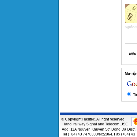
Nguồn ti
Nếu 
Mở rộng
Tì
© Copyright Hasitec. All right reserved
Hanoi railway Signal and Telecom .JSC
Add: 11A Nguyen Khuyen Str, Dong Da Distr, 
Tel (+84) 43 7470303/ext2864, Fax (+84) 43