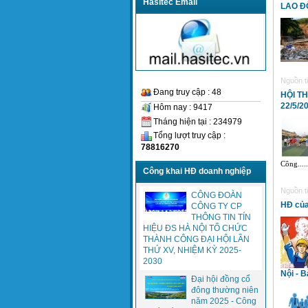
Hasitec Email
LAO Đ
Nguồn ti
Đang truy cập : 48
HỘI T
22/5/2
Hôm nay : 9417
Tháng hiện tại : 234979
Tổng lượt truy cập :
78816270
Công.....
Công khai HĐ doanh nghiệp
Nguồn ti
CÔNG ĐOÀN
HĐ của
CÔNG TY CP
THÔNG TIN TÍN
HIỆU ĐS HÀ NỘI TỔ CHỨC
THÀNH CÔNG ĐẠI HỘI LẦN
THỨ XV, NHIỆM KỲ 2025-
2030
Nội - 
Đại hội đồng cổ
đông thường niên
năm 2025 - Công