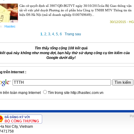
Căn cứ quyết định số 3907/QĐ-BGTVT ngày 30/10/2015của Bộ Giao thông vận
tải về việc phê duyệt Phương án cổ phần hóa Công ty TNHH MTV Thông tin tín
hiệu ĐS Hà Nội (mã số doanh nghiệp 0100769649)...
30/12/2015 - HG
n :
Hasitec
1
,
2
,
3
,
4
,
5
,
6
Trang sau
Tìm thấy tổng cộng 108 kết quả
kết quả này không như mong đợi, bạn hãy thử sử dụng công cụ tìm kiếm của
Google dưới đây!
 trên Internet :
m trên toàn mạng Internet
Tìm trong site http://hasitec.com.vn
Po
Ha Noi City, Vietnam
 7471758