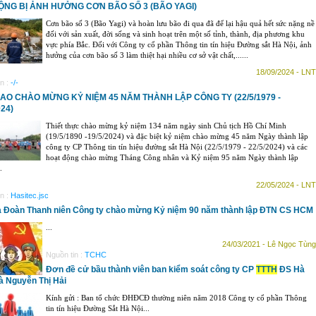
ỘNG BỊ ẢNH HƯỞNG CƠN BÃO SỐ 3 (BÃO YAGI)
Cơn bão số 3 (Bão Yagi) và hoàn lưu bão đi qua đã để lại hậu quả hết sức nặng nề
đối với sản xuất, đời sống và sinh hoạt trên một số tỉnh, thành, địa phương khu
vực phía Bắc. Đối với Công ty cổ phần Thông tin tín hiệu Đường sắt Hà Nội, ảnh
hưởng của cơn bão số 3 làm thiệt hại nhiều cơ sở vật chất,......
18/09/2024 - LNT
n :
-/-
HAO CHÀO MỪNG KỶ NIỆM 45 NĂM THÀNH LẬP CÔNG TY (22/5/1979 -
024)
Thiết thực chào mừng kỷ niệm 134 năm ngày sinh Chủ tịch Hồ Chí Minh
(19/5/1890 -19/5/2024) và đặc biệt kỷ niệm chào mừng 45 năm Ngày thành lập
công ty CP Thông tin tín hiệu đường sắt Hà Nội (22/5/1979 - 22/5/2024) và các
hoạt động chào mừng Tháng Công nhân và Kỷ niệm 95 năm Ngày thành lập
.
22/05/2024 - LNT
n :
Hasitec.jsc
 Đoàn Thanh niên Công ty chào mừng Kỷ niệm 90 năm thành lập ĐTN CS HCM
...
24/03/2021 - Lê Ngọc Tùng
Nguồn tin :
TCHC
Đơn đề cử bầu thành viên ban kiểm soát công ty CP
TTTH
ĐS Hà
Bà Nguyễn Thị Hải
Kính gửi : Ban tổ chức ĐHĐCĐ thường niên năm 2018 Công ty cổ phần Thông
tin tín hiệu Đường Sắt Hà Nội...