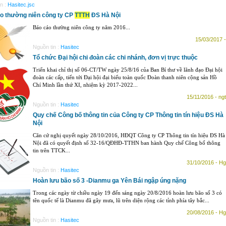
n :
Hasitec.jsc
o thường niên công ty CP
TTTH
ĐS Hà Nội
Báo cáo thường niên công ty năm 2016...
15/03/2017 -
Nguồn tin :
Hasitec
Tổ chức Đại hội chi đoàn các chi nhánh, đơn vị trực thuộc
Triển khai chỉ thị số 06-CT/TW ngày 25/8/16 của Ban Bí thư về lãnh đạo Đại hội
đoàn các cấp, tiến tới Đại hội đại biểu toàn quốc Đoàn thanh niên cộng sản Hồ
Chí Minh lần thứ XI, nhiệm kỳ 2017-2022...
15/11/2016 - ngt
Nguồn tin :
Hasitec
Quy chế Công bố thông tin của Công ty CP Thông tin tín hiệu ĐS Hà
Nội
Căn cứ nghị quyết ngày 28/10/2016, HĐQT Công ty CP Thông tin tín hiệu ĐS Hà
Nội đã có quyết định số 32-16/QĐHĐ-TTHN ban hành Quy chế Công bố thông
tin trên TTCK...
31/10/2016 - Hg
Nguồn tin :
Hasitec
Hoàn lưu bão số 3 -Dianmu ga Yên Bái ngập úng nặng
Trong các ngày từ chiều ngày 19 đến sáng ngày 20/8/2016 hoàn lưu bão số 3 có
tên quốc tế là Dianmu đã gây mưa, lũ trên diện rộng các tỉnh phía tây bắc...
20/08/2016 - Hg
Nguồn tin :
Hasitec