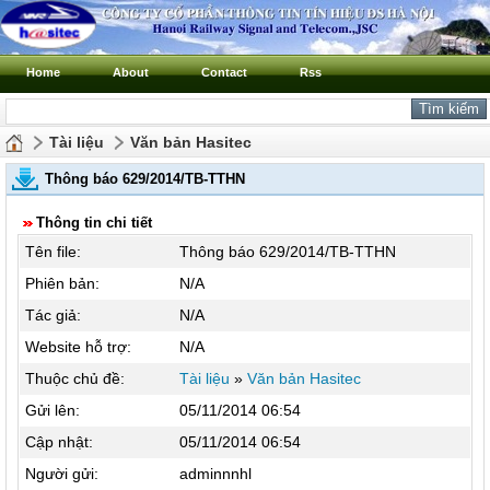
Home
About
Contact
Rss
Tài liệu
Văn bản Hasitec
Thông báo 629/2014/TB-TTHN
Thông tin chi tiết
Tên file:
Thông báo 629/2014/TB-TTHN
Phiên bản:
N/A
Tác giả:
N/A
Website hỗ trợ:
N/A
Thuộc chủ đề:
Tài liệu
»
Văn bản Hasitec
Gửi lên:
05/11/2014 06:54
Cập nhật:
05/11/2014 06:54
Người gửi:
adminnnhl