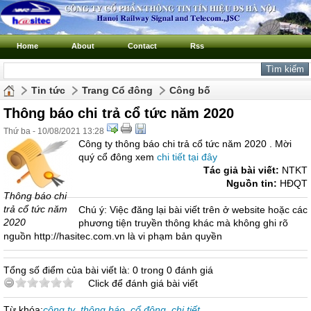
Home
About
Contact
Rss
Tin tức
Trang Cổ đông
Công bố
Thông báo chi trả cổ tức năm 2020
Thứ ba - 10/08/2021 13:28
Công ty thông báo chi trả cổ tức năm 2020 . Mời
quý cổ đông xem
chi tiết tại đây
Tác giả bài viết:
NTKT
Nguồn tin:
HĐQT
Thông báo chi
trả cổ tức năm
Chú ý: Việc đăng lại bài viết trên ở website hoặc các
2020
phương tiện truyền thông khác mà không ghi rõ
nguồn http://hasitec.com.vn là vi phạm bản quyền
Tổng số điểm của bài viết là: 0 trong 0 đánh giá
Click để đánh giá bài viết
Từ khóa:
công ty
,
thông báo
,
cổ đông
,
chi tiết