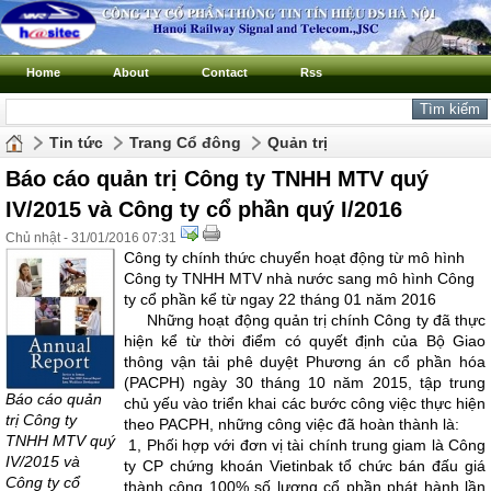
Home
About
Contact
Rss
Tin tức
Trang Cổ đông
Quản trị
Báo cáo quản trị Công ty TNHH MTV quý
IV/2015 và Công ty cổ phần quý I/2016
Chủ nhật - 31/01/2016 07:31
Công ty chính thức chuyển hoạt động từ mô hình
Công ty TNHH MTV nhà nước sang mô hình Công
ty cổ phần kể từ ngay 22 tháng 01 năm 2016
Những hoạt động quản trị chính Công ty đã thực
hiện kể từ thời điểm có quyết định của Bộ Giao
thông vận tải phê duyệt Phương án cổ phần hóa
(PACPH) ngày 30 tháng 10 năm 2015, tập trung
Báo cáo quản
chủ yếu vào triển khai các bước công việc thực hiện
trị Công ty
theo PACPH, những công việc đã hoàn thành là:
TNHH MTV quý
1, Phối hợp với đơn vị tài chính trung giam là Công
IV/2015 và
ty CP chứng khoán Vietinbak tổ chức bán đấu giá
Công ty cổ
thành công 100% số lượng cổ phần phát hành lần