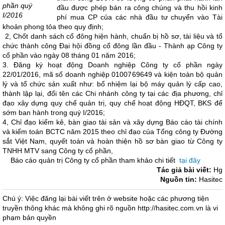
phần quý
đầu được phép bán ra công chúng và thu hồi kinh
I/2016
phí mua CP của các nhà đầu tư chuyển vào Tài
khoản phong tỏa theo quy định;
2, Chốt danh sách cổ đông hiện hành, chuẩn bị hồ sơ, tài liệu và tổ
chức thành công Đại hội đồng cổ đông lần đầu - Thành ạp Công ty
cổ phần vào ngày 08 tháng 01 năm 2016;
3. Đăng ký hoạt động Doanh nghiệp Công ty cổ phần ngày
22/01/2016, mã số doanh nghiệp 0100769649 và kiện toàn bộ quản
lý và tổ chức sản xuất như: bổ nhiệm lại bộ máy quản lý cấp cao,
thành lập lại, đổi tên các Chi nhánh công ty tại các địa phương, chỉ
đạo xây dựng quy chế quản trị, quy chế hoạt động HĐQT, BKS để
sớm ban hành trong quý I/2016;
4, Chỉ đạo kiểm kê, bàn giao tài sản và xây dựng Báo cáo tài chính
và kiểm toán BCTC năm 2015 theo chỉ đạo của Tổng công ty Đường
sắt Việt Nam, quyết toán và hoàn thiện hồ sơ bàn giao từ Công ty
TNHH MTV sang Công ty cổ phần,
Báo cáo quản trị Công ty cổ phần tham khảo chi tiết
tại đây
Tác giả bài viết:
Hg
Nguồn tin:
Hasitec
Chú ý: Việc đăng lại bài viết trên ở website hoặc các phương tiện
truyền thông khác mà không ghi rõ nguồn http://hasitec.com.vn là vi
phạm bản quyền