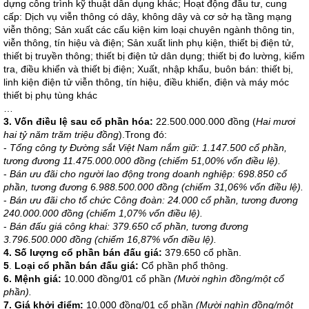
dựng công trình kỹ thuật dân dụng khác; Hoạt động đầu tư, cung
cấp: Dịch vụ viễn thông có dây, không dây và cơ sở hạ tầng mạng
viễn thông; Sản xuất các cấu kiện kim loại chuyên ngành thông tin,
viễn thông, tín hiệu và điện; Sản xuất linh phụ kiện, thiết bị điện tử,
thiết bị truyền thông; thiết bị điện tử dân dụng; thiết bị đo lường, kiểm
tra, điều khiển và thiết bị điện; Xuất, nhập khẩu, buôn bán: thiết bị,
linh kiện điện tử viễn thông, tín hiệu, điều khiển, điện và máy móc
thiết bị phụ tùng khác
…
3. Vốn điều lệ sau cổ phần hóa:
22.500.000.000 đồng (
Hai mươi
hai tỷ năm trăm triệu đồng
).Trong đó:
-
Tổng công ty Đường sắt Việt Nam nắm giữ: 1.147.500 cổ phần,
tương đương 11.475.000.000 đồng (chiếm 51,00% vốn điều lệ).
-
Bán ưu đãi cho người lao động trong doanh nghiệp: 698.850 cổ
phần, tương đương 6.988.500.000 đồng (chiếm 31,06% vốn điều lệ).
-
Bán ưu đãi cho tổ chức Công đoàn: 24.000 cổ phần, tương đương
240.000.000 đồng (chiếm 1,07% vốn điều lệ).
-
Bán đấu giá công khai: 379.650 cổ phần, tương đương
3.796.500.000 đồng (chiếm 16,87% vốn điều lệ).
4. Số lượng cổ phần bán đấu giá
:
379.650 cổ phần.
5
.
Loại cổ phần
bán đấu giá
:
Cổ phần phổ thông.
6. Mệnh giá:
10.000 đồng/01 cổ phần
(Mười nghìn đồng/một cổ
phần).
7. Giá khởi điểm:
10.000 đồng/01 cổ phần
(Mười nghìn đồng/một