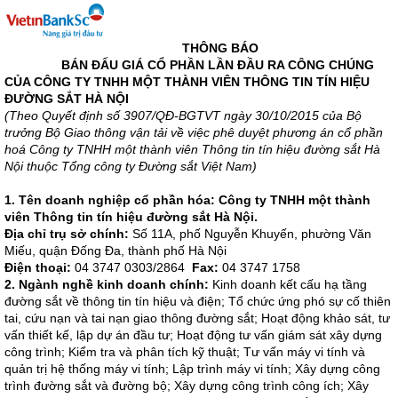
THÔNG BÁO
BÁN ĐẤU GIÁ CỔ PHẦN LẦN ĐẦU RA CÔNG CHÚNG
CỦA CÔNG TY TNHH MỘT THÀNH VIÊN THÔNG TIN TÍN HIỆU
ĐƯỜNG SẮT HÀ NỘI
(Theo Quyết định số 3907/QĐ-BGTVT ngày 30/10/2015 của Bộ
trưởng Bộ Giao thông vận tải về việc phê duyệt phương án cổ phần
hoá Công ty TNHH một thành viên Thông tin tín hiệu đường sắt Hà
Nội thuộc Tổng công ty Đường sắt Việt Nam)
1.
Tên doanh nghiệp cổ phần hóa:
Công ty TNHH một thành
viên Thông tin tín hiệu đường sắt Hà Nội.
Địa chỉ trụ sở chính:
Số 11A, phố Nguyễn Khuyến, phường Văn
Miếu, quận Đống Đa, thành phố Hà Nội
Điện thoại:
04 3747 0303/2864
Fax:
04 3747 1758
2. Ngành nghề kinh doanh chính:
Kinh doanh kết cấu hạ tầng
đường sắt về thông tin tín hiệu và điện; Tổ chức ứng phó sự cố thiên
tai, cứu nạn và tai nạn giao thông đường sắt; Hoạt động khảo sát, tư
vấn thiết kế, lập dự án đầu tư; Hoạt động tư vấn giám sát xây dựng
công trình; Kiểm tra và phân tích kỹ thuật; Tư vấn máy vi tính và
quản trị hệ thống máy vi tính; Lập trình máy vi tính; Xây dựng công
trình đường sắt và đường bộ; Xây dựng công trình công ích; Xây