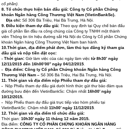
cổ phần).
8. Tổ chức thực hiện bán đấu giá: Công ty Cổ phần Chứng
khoán Ngân hàng Công Thương Việt Nam (VietinBankSc).
Địa chỉ:
Số 306 Bà Triệu, Hai Bà Trưng, Hà Nội.
9. Điều kiện tham dự đấu giá:
Theo quy định tại Quy chế bán đấu
giá cổ phần lần đầu ra công chúng của Công ty TNHH một thành
viên Thông tin tín hiệu đường sắt Hà Nội do Công ty Cổ phần Chứng
khoán Ngân hàng Công Thương Việt Nam ban hành.
10.Thời gian, địa điểm phát đơn, làm thủ tục đăng ký tham gia
đấu giá và nộp tiền đặt cọc:
- Thời gian
:
Giờ làm việc của các ngày làm việc
từ
8h30’
ngày
12/11/2015 đến 16h00’00’’ ngày 04/12/2015
.
- Địa điểm
:
Công ty Cổ phần Chứng khoán Ngân hàng Công
Thương Việt Nam –
Số 306 Bà Triệu, Hai Bà Trưng, Hà Nội.
11. Thời gian và địa điểm nộp Phiếu tham dự đấu giá:
-
Nộp Phiếu tham dự đấu giá dưới hình thức gửi thư bảo đảm qua
đường bưu điện đến VietinBankSc: Chậm nhất
16h00’ ngày
10/12/2015.
-
Nộp Phiếu tham dự đấu giá trực tiếp vào hòm phiếu tại
VietinBankSc: Chậm nhất
11h00’ ngày 11/12/2015
.
12. Thời gian và địa điểm tổ chức đấu giá:
Thời gian:
10h30’ ngày 11 tháng 12 năm 2015.
Địa điểm:
CÔNG TY CỔ PHẦN CHỨNG KHOÁN NGÂN HÀNG