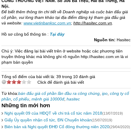
CÔNG THƯƠNG VIỆT NAM.
Số 306 Bà Triệu, Hai Bà Trưng, Hà
Nội.
Để biết thêm thông tin chi tiết về Doanh nghiệp và cuộc bán đấu giá
cổ phần, vui lòng tham khảo tại địa điểm đăng ký tham gia đấu giá
và website:
www.vietinbanksc.com.vn
;
http://hasitec.com.vn
.
Hồ sơ công bố thông tin :
Tại đây
Nguồn tin:
Hasitec
Chú ý: Việc đăng lại bài viết trên ở website hoặc các phương tiện
truyền thông khác mà không ghi rõ nguồn http://hasitec.com.vn là vi
phạm bản quyền
Tổng số điểm của bài viết là: 39 trong 10 đánh giá
Click để đánh giá bài viết
Từ khóa:
bán đấu giá cổ phần lần đầu ra công chúng
,
ipo
,
công ty cổ
phần
,
cổ phiếu
,
mệnh giá 10000đ
,
hasitec
Những tin mới hơn
Nghị quyết 09 của HĐQT về chi trả cổ tức năm 2018
(13/07/2019)
Giấy Ủy quyền nhận cổ tức, ĐN Chuyển khoản
(15/07/2019)
Biên bản và Nghị quyết ĐHĐ Cổ đông thường niên 2020
(29/04/2020)