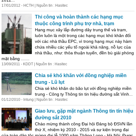
2012...
17/01/2012 - HCTH | Nguồn tin : Hasitec
Thi công và hoàn thành các hạng mục
thuộc công trình phụ trợ nhà, trạm
Hạng mục xây lắp đường dây trung thế và trạm,
luôn luôn là một trong các hạng mục khó khăn đối
với các nhà thầu EPC, vì trong hạng mục này hàm
chứa nhiều các yếu tố ngoài khả năng, nỗ lực của
nhà thầu, như: thỏa thuận tuyến, đền bù giải phóng
mặt bằng .......
13/09/2011 - KDDT | Nguồn tin : Hasitec
Chia sẻ khó khăn với đồng nghiệp miền
trung - Lũ lụt
Chia sẻ khó khăn do bão lụt với đồng nghiệp miền
trung - Công ty Thông tin tin hiệu đường sắt Vinh...
01/12/2010 - lntung | Nguồn tin : Hasitec
Giao lưu, gặp mặt ngành Thông tin tín hiệu
đường sắt 2010
Chào mừng thành công Đại hội Đảng bộ ĐSVN lần
thứ X, nhiệm kỳ 2010 - 2015 và sự kiện trọng đại
của toàn dân tộc mừng đại lễ 1000 năm Thăng Long - Hà Nội; Được