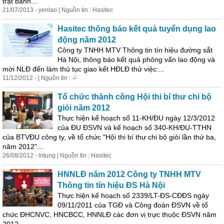
trật bánh...
21/07/2013 - yenlao | Nguồn tin : Hasitec
Hasitec thông báo kết quả tuyển dụng lao
động năm 2012
Công ty TNHH MTV Thông tin tín hiệu đường sắt
Hà Nội, thông báo kết quả phỏng vấn lao động và
mời NLĐ đến làm thủ tục giao kết HĐLĐ thử việc:...
11/12/2012 - | Nguồn tin : -/-
Tổ chức thành công Hội thi bí thư chi bộ
giỏi năm 2012
Thực hiện kế hoạch số 11-KH/ĐU ngày 12/3/2012
của ĐU ĐSVN và kế hoạch số 340-KH/ĐU-TTHN
của BTVĐU công ty, về tổ chức "Hội thi bí thư chi bộ giỏi lần thứ ba,
năm 2012"...
26/08/2012 - lntung | Nguồn tin : Hasitec
HNNLĐ năm 2012 Công ty TNHH MTV
Thông tin tín hiệu ĐS Hà Nội
Thực hiện kế hoạch số 2339/LT-ĐS-CĐĐS ngày
09/11/2011 của TGĐ và Công đoàn ĐSVN về tổ
chức ĐHCNVC, HNCBCC, HNNLĐ các đơn vị trực thuộc ĐSVN năm