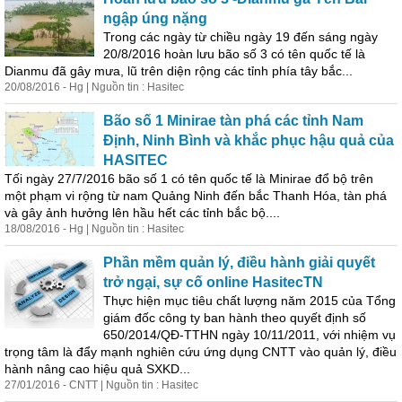
ngập úng nặng
Trong các ngày từ chiều ngày 19 đến sáng ngày
20/8/2016 hoàn lưu bão số 3 có tên quốc tế là
Dianmu đã gây mưa, lũ trên diện rộng các tỉnh phía tây bắc...
20/08/2016 - Hg | Nguồn tin : Hasitec
Bão số 1 Minirae tàn phá các tỉnh Nam
Định, Ninh Bình và khắc phục hậu quả của
HASITEC
Tối ngày 27/7/2016 bão số 1 có tên quốc tế là Minirae đổ bộ trên
một phạm vi rộng từ nam Quảng Ninh đến bắc Thanh Hóa, tàn phá
và gây ảnh hưởng lên hầu hết các tỉnh bắc bộ....
18/08/2016 - Hg | Nguồn tin : Hasitec
Phần mềm quản lý, điều hành giải quyết
trở ngại, sự cố online HasitecTN
Thực hiện mục tiêu chất lượng năm 2015 của Tổng
giám đốc công ty ban hành theo quyết định số
650/2014/QĐ-TTHN ngày 10/11/2011, với nhiệm vụ
trọng tâm là đẩy mạnh nghiên cứu ứng dụng CNTT vào quản lý, điều
hành nâng cao hiệu quả SXKD...
27/01/2016 - CNTT | Nguồn tin : Hasitec