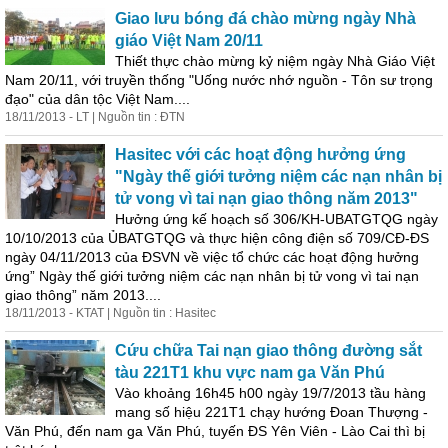
Giao lưu bóng đá chào mừng ngày Nhà
giáo Việt Nam 20/11
Thiết thực chào mừng kỷ niệm ngày Nhà Giáo Việt
Nam 20/11, với truyền thống "Uống nước nhớ nguồn - Tôn sư trọng
đạo" của dân tộc Việt Nam....
18/11/2013 - LT | Nguồn tin : ĐTN
Hasitec với các hoạt động hưởng ứng
"Ngày thế giới tưởng niệm các nạn nhân bị
tử vong vì tai nạn giao thông năm 2013"
Hưởng ứng kế hoạch số 306/KH-UBATGTQG ngày
10/10/2013 của ỦBATGTQG và thực hiện công điện số 709/CĐ-ĐS
ngày 04/11/2013 của ĐSVN về việc tổ chức các hoạt động hưởng
ứng” Ngày thế giới tưởng niệm các nạn nhân bị tử vong vì tai nạn
giao thông” năm 2013....
18/11/2013 - KTAT | Nguồn tin : Hasitec
Cứu chữa Tai nạn giao thông đường sắt
tàu 221T1 khu vực nam ga Văn Phú
Vào khoảng 16h45 h00 ngày 19/7/2013 tầu hàng
mang số hiệu 221T1 chạy hướng Đoan Thượng -
Văn Phú, đến nam ga Văn Phú, tuyến ĐS Yên Viên - Lào Cai thì bị