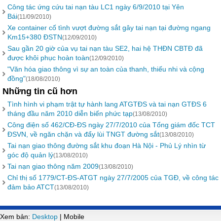
Công tác ứng cứu tai nạn tàu LC1 ngày 6/9/2010 tại Yên
Bái
(11/09/2010)
Xe container cố tình vượt đường sắt gây tai nạn tại đường ngang
Km15+380 ĐSTN
(12/09/2010)
Sau gần 20 giờ của vụ tai nạn tàu SE2, hai hệ THĐN CBTĐ đã
được khôi phục hoàn toàn
(12/09/2010)
"Văn hóa giao thông vì sự an toàn của thanh, thiếu nhi và cộng
đồng"
(18/08/2010)
Những tin cũ hơn
Tình hình vi phạm trật tự hành lang ATGTĐS và tai nạn GTĐS 6
tháng đầu năm 2010 diễn biến phức tạp
(13/08/2010)
Công điện số 462/CĐ-ĐS ngày 27/7/2010 của Tổng giám đốc TCT
ĐSVN, về ngăn chặn và đẩy lùi TNGT đường sắt
(13/08/2010)
Tai nạn giao thông đường sắt khu đoạn Hà Nội - Phủ Lý nhìn từ
góc độ quản lý
(13/08/2010)
Tai nạn giao thông năm 2009
(13/08/2010)
Chỉ thị số 1779/CT-ĐS-ATGT ngày 27/7/2005 của TGĐ, về công tác
đảm bảo ATCT
(13/08/2010)
Xem bản:
Desktop
| Mobile