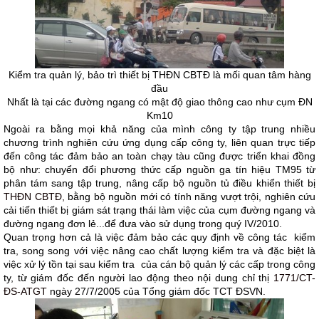
Kiểm tra quản lý, bảo trì thiết bị THĐN CBTĐ là mối quan tâm hàng
đầu
Nhất là tại các đường ngang có mật độ giao thông cao như cụm ĐN
Km10
Ngoài ra bằng mọi khả năng của mình công ty tập trung nhiều
chương trình nghiên cứu ứng dụng cấp công ty, liên quan trực tiếp
đến công tác đảm bảo an toàn chạy tàu cũng được triển khai đồng
bộ như: chuyển đổi phương thức cấp nguồn ga tín hiệu TM95 từ
phân tám sang tập trung, nâng cấp bộ nguồn tủ điều khiển thiết bị
THĐN CBTĐ,
bằng bộ nguồn mới có tính năng vượt trội, nghiên cứu
cải tiến thiết bị giám sát trạng thái làm việc của cụm đường ngang và
đường ngang đơn lẻ...để đưa vào sử dụng trong quý IV/2010.
Quan trọng hơn cả là việc đảm bảo các quy định về công tác kiểm
tra, song song với việc nâng cao chất lượng kiểm tra và đặc biệt là
việc xử lý tồn tại sau kiểm tra của cán bộ quản lý các cấp trong công
ty, từ giám đốc đến người lao động theo nội dung chỉ thị
1771/CT-
ĐS-ATGT
ngày 27/7/2005 của Tổng giám đốc TCT ĐSVN.