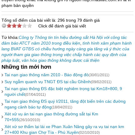
phạm bản quyền
Tổng số điểm của bài viết là: 296 trong 79 đánh giá
Click để đánh giá bài viết
Từ khóa:
Công ty Thông tin tín hiệu đường sắt Hà Nội với công tác
đảm bảo ATCT năm 2010 trong điều kiện
,
tình hình xâm phạm hành
lang BVAT GTĐS có chiều hướng ngày càng gia tăng và ý thức của
người tham gia giao thông trong việc chấp hành các quy định của
pháp luật
,
văn hóa giao thông không được cải thiện
Những tin mới hơn
Tai nạn giao thông năm 2010 - Báo động đỏ
(30/01/2011)
Suy ngẫm quanh vụ TNGT ĐS tại cầu Ghềnh
(09/02/2011)
Tai nạn giao thông ĐS đặc biệt nghiêm trọng tại Km18+800, 9
người chết
(07/04/2011)
Tai nạn giao thông ĐS quý I/2011, tăng đột biến trên các đường
ngang cảnh báo tự động
(18/04/2011)
Xét xử vụ án tai nạn giao thông đường sắt tại Km
70+555
(26/10/2010)
Xét xử sơ thẩm lại lái xe Phan Xuân Năng gây ra vụ tai nạn km
27+400 Khu gian Chợ Tía - Phú Xuyên
(02/10/2010)