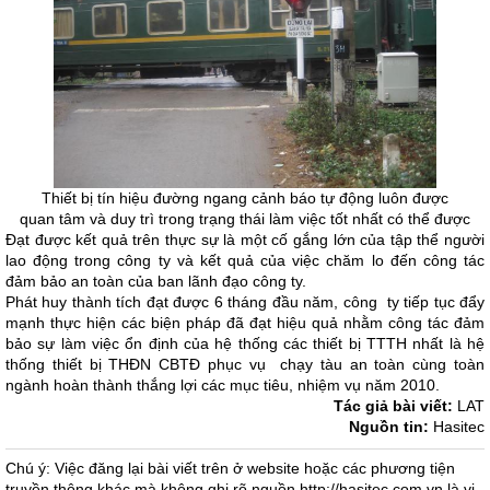
Thiết bị tín hiệu đường ngang cảnh báo tự động luôn được
quan tâm và duy trì trong trạng thái làm việc tốt nhất có thể được
Đạt được kết quả trên thực sự là một cố gắng lớn của tập thể người
lao động trong công ty và kết quả của việc chăm lo đến công tác
đảm bảo an toàn của ban lãnh đạo công ty.
Phát huy thành tích đạt được 6 tháng đầu năm, công ty tiếp tục đẩy
mạnh thực hiện các biện pháp đã đạt hiệu quả nhằm công tác đảm
bảo sự làm việc ổn định của hệ thống các thiết bị TTTH nhất là hệ
thống thiết bị THĐN CBTĐ phục vụ chạy tàu an toàn cùng toàn
ngành hoàn thành thắng lợi các mục tiêu, nhiệm vụ năm 2010.
Tác giả bài viết:
LAT
Nguồn tin:
Hasitec
Chú ý: Việc đăng lại bài viết trên ở website hoặc các phương tiện
truyền thông khác mà không ghi rõ nguồn http://hasitec.com.vn là vi