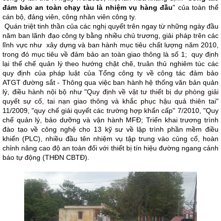
đảm bảo an toàn chạy tàu là nhiệm vụ hàng đầu
" của toàn thể
cán bộ, đảng viên, công nhân viên công ty.
Quán triệt tinh thần của các nghị quyết trên ngay từ những ngày đầu
năm ban lãnh đạo công ty bằng nhiều chủ trương, giải pháp trên các
lĩnh vực như xây dựng và ban hành mục tiêu chất lượng năm 2010,
trong đó mục tiêu về đảm bảo an toàn giao thông là số 1; quy định
lại thể chế quản lý theo hướng chặt chẽ, truân thủ nghiêm túc các
quy định của pháp luật của Tổng công ty về công tác đảm bảo
ATGT đường sắt - Thông qua việc ban hành hệ thống văn bản quản
lý, điều hành nội bộ như "
Quy định về vật tư thiết bị dự phòng giải
quyết sự cố, tai nạn giao thông và khắc phục hậu quả thiên tai
"
11/2009, "
quy chế giải quyết các trường hợp khẩn cấp
" 7/2010, "Quy
chế quản lý, bảo dưỡng và vận hành MFĐ; Triển khai trương trình
đào tạo về công nghệ cho 13 kỹ sư về lập trình phần mềm điều
khiển (PLC), nhiều đầu tên nhiệm vụ tập trung vào củng cố, hoàn
chỉnh nâng cao độ an toàn đối với thiết bị tín hiệu đường ngang cảnh
báo tự động (THĐN CBTĐ).