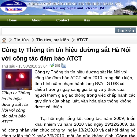
Home
About
Contact
Rss
Tin tức
Tin tức, sự kiện
ATGT
Công ty Thông tin tín hiệu đường sắt Hà Nội
với công tác đảm bảo ATCT
Thứ sáu - 13/08/2010 23:04
Công ty Thông tin tín hiệu đường sắt Hà Nội với
công tác đảm bảo ATCT năm 2010 trong điều kiện,
tình hình xâm phạm hành lang BVAT GTĐS có
chiều hướng ngày càng gia tăng và ý thức của
Công ty Thông
người tham gia giao thông trong việc chấp hành các
tin tín hiệu
quy định của pháp luật, văn hóa giao thông không
đường sắt Hà
được cải thiện
Nội với công
tác đảm bảo
T
ại hội nghị tổng kết công tác năm 2009, triển
ATCT
khai nhiệm vụ năm 2010 vào ngày 29/12/2009, đại
hội công nhân viên chức công ty ngày 13/2/2010 và đại hội đảng bộ
công ty lần thứ X ngày 7/6/2010, một lần nữa khẳng định "
Công tác